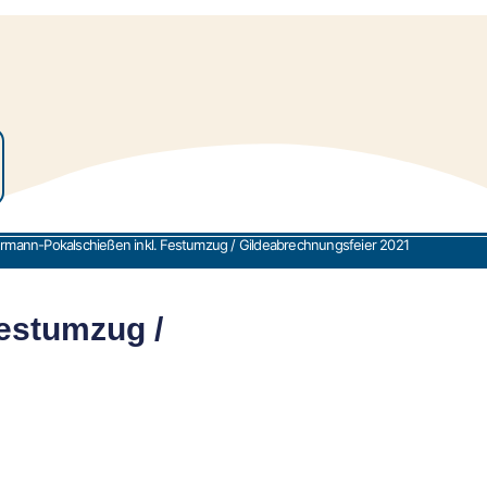
mann-Pokalschießen inkl. Festumzug / Gildeabrechnungsfeier 2021
estumzug /