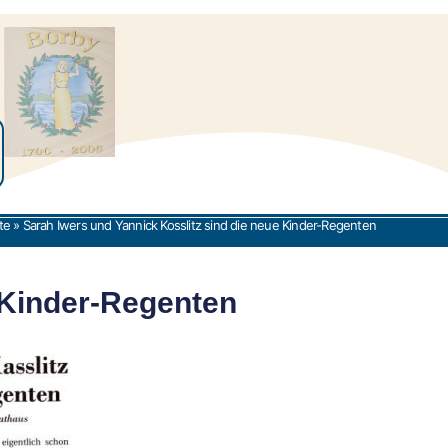
te
»
Sarah Iwers und Yannick Kosslitz sind die neue Kinder-Regenten
 Kinder-Regenten